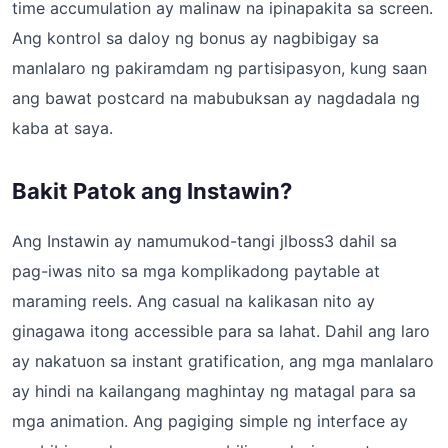
time accumulation ay malinaw na ipinapakita sa screen.
Ang kontrol sa daloy ng bonus ay nagbibigay sa
manlalaro ng pakiramdam ng partisipasyon, kung saan
ang bawat postcard na mabubuksan ay nagdadala ng
kaba at saya.
Bakit Patok ang Instawin?
Ang Instawin ay namumukod-tangi jlboss3 dahil sa
pag-iwas nito sa mga komplikadong paytable at
maraming reels. Ang casual na kalikasan nito ay
ginagawa itong accessible para sa lahat. Dahil ang laro
ay nakatuon sa instant gratification, ang mga manlalaro
ay hindi na kailangang maghintay ng matagal para sa
mga animation. Ang pagiging simple ng interface ay