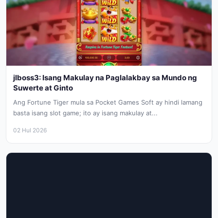
jlboss3: Isang Makulay na Paglalakbay sa Mundo ng
Suwerte at Ginto
Ang Fortune Tiger mula sa Pocket Games Soft ay hindi lamang
basta isang slot game; ito ay isang makulay at...
02 Hul 2026