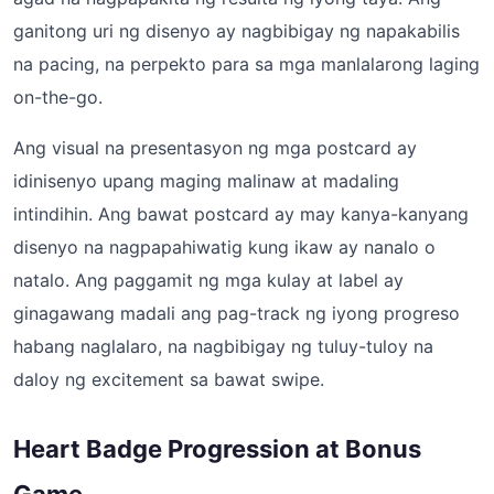
ganitong uri ng disenyo ay nagbibigay ng napakabilis
na pacing, na perpekto para sa mga manlalarong laging
on-the-go.
Ang visual na presentasyon ng mga postcard ay
idinisenyo upang maging malinaw at madaling
intindihin. Ang bawat postcard ay may kanya-kanyang
disenyo na nagpapahiwatig kung ikaw ay nanalo o
natalo. Ang paggamit ng mga kulay at label ay
ginagawang madali ang pag-track ng iyong progreso
habang naglalaro, na nagbibigay ng tuluy-tuloy na
daloy ng excitement sa bawat swipe.
Heart Badge Progression at Bonus