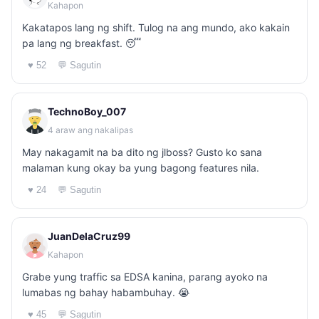
Kahapon
Kakatapos lang ng shift. Tulog na ang mundo, ako kakain
pa lang ng breakfast. 😴
♥ 52
💬 Sagutin
TechnoBoy_007
4 araw ang nakalipas
May nakagamit na ba dito ng jlboss? Gusto ko sana
malaman kung okay ba yung bagong features nila.
♥ 24
💬 Sagutin
JuanDelaCruz99
Kahapon
Grabe yung traffic sa EDSA kanina, parang ayoko na
lumabas ng bahay habambuhay. 😭
♥ 45
💬 Sagutin