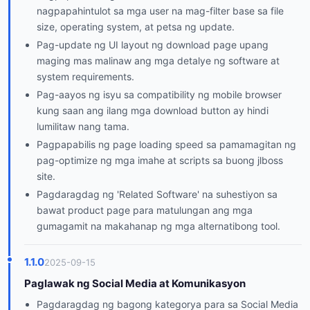
nagpapahintulot sa mga user na mag-filter base sa file
size, operating system, at petsa ng update.
Pag-update ng UI layout ng download page upang
maging mas malinaw ang mga detalye ng software at
system requirements.
Pag-aayos ng isyu sa compatibility ng mobile browser
kung saan ang ilang mga download button ay hindi
lumilitaw nang tama.
Pagpapabilis ng page loading speed sa pamamagitan ng
pag-optimize ng mga imahe at scripts sa buong jlboss
site.
Pagdaragdag ng 'Related Software' na suhestiyon sa
bawat product page para matulungan ang mga
gumagamit na makahanap ng mga alternatibong tool.
1.1.0
2025-09-15
Paglawak ng Social Media at Komunikasyon
Pagdaragdag ng bagong kategorya para sa Social Media