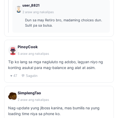
user_8821
2 araw ang nakalipas
Dun sa may Retiro bro, madaming choices dun.
Sulit pa sa bulsa.
PinoyCook
5 araw ang nakalipas
Tip ko lang sa mga nagluluto ng adobo, lagyan niyo ng
konting asukal para mag-balance ang alat at asim.
♥ 47
💬 Sagutin
SimplengTao
2 araw ang nakalipas
Nag-update yung jlboss kanina, mas bumilis na yung
loading time niya sa phone ko.