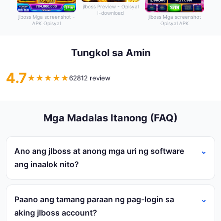
jlboss Preview - Opisyal
I-download
jlboss Mga screenshot -
jlboss Mga screenshot
APK Opisyal
Opisyal APK
Tungkol sa Amin
4.7
★
★
★
★
★
62812 review
Mga Madalas Itanong (FAQ)
Ano ang jlboss at anong mga uri ng software
ang inaalok nito?
Paano ang tamang paraan ng pag-login sa
aking jlboss account?