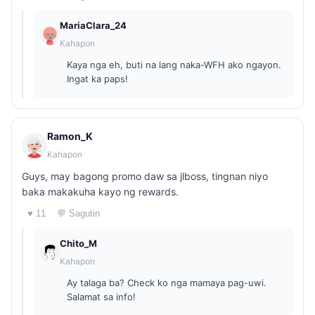
MariaClara_24
Kahapon
Kaya nga eh, buti na lang naka-WFH ako ngayon.
Ingat ka paps!
Ramon_K
Kahapon
Guys, may bagong promo daw sa jlboss, tingnan niyo
baka makakuha kayo ng rewards.
♥ 11
💬 Sagutin
Chito_M
Kahapon
Ay talaga ba? Check ko nga mamaya pag-uwi.
Salamat sa info!