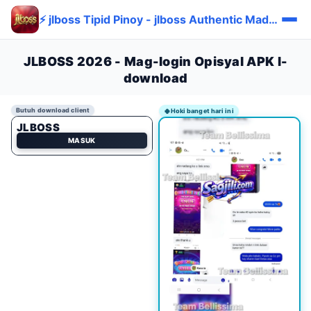
⚡ jlboss Tipid Pinoy - jlboss Authentic Madali ✅
JLBOSS 2026 - Mag-login Opisyal APK I-
download
Butuh download client
🍀
Hoki banget hari ini
JLBOSS
MASUK