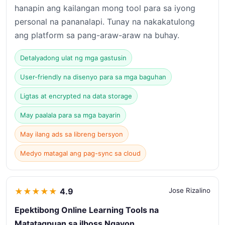
hanapin ang kailangan mong tool para sa iyong
personal na pananalapi. Tunay na nakakatulong
ang platform sa pang-araw-araw na buhay.
Detalyadong ulat ng mga gastusin
User-friendly na disenyo para sa mga baguhan
Ligtas at encrypted na data storage
May paalala para sa mga bayarin
May ilang ads sa libreng bersyon
Medyo matagal ang pag-sync sa cloud
★
★
★
★
★
4.9
Jose Rizalino
Epektibong Online Learning Tools na
Matatagpuan sa jlboss Ngayon