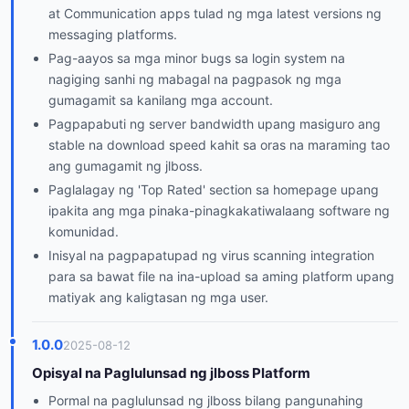
at Communication apps tulad ng mga latest versions ng
messaging platforms.
Pag-aayos sa mga minor bugs sa login system na
nagiging sanhi ng mabagal na pagpasok ng mga
gumagamit sa kanilang mga account.
Pagpapabuti ng server bandwidth upang masiguro ang
stable na download speed kahit sa oras na maraming tao
ang gumagamit ng jlboss.
Paglalagay ng 'Top Rated' section sa homepage upang
ipakita ang mga pinaka-pinagkakatiwalaang software ng
komunidad.
Inisyal na pagpapatupad ng virus scanning integration
para sa bawat file na ina-upload sa aming platform upang
matiyak ang kaligtasan ng mga user.
1.0.0
2025-08-12
Opisyal na Paglulunsad ng jlboss Platform
Pormal na paglulunsad ng jlboss bilang pangunahing