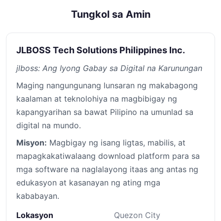
Tungkol sa Amin
JLBOSS Tech Solutions Philippines Inc.
jlboss: Ang Iyong Gabay sa Digital na Karunungan
Maging nangungunang lunsaran ng makabagong
kaalaman at teknolohiya na magbibigay ng
kapangyarihan sa bawat Pilipino na umunlad sa
digital na mundo.
Misyon:
Magbigay ng isang ligtas, mabilis, at
mapagkakatiwalaang download platform para sa
mga software na naglalayong itaas ang antas ng
edukasyon at kasanayan ng ating mga
kababayan.
Lokasyon
Quezon City