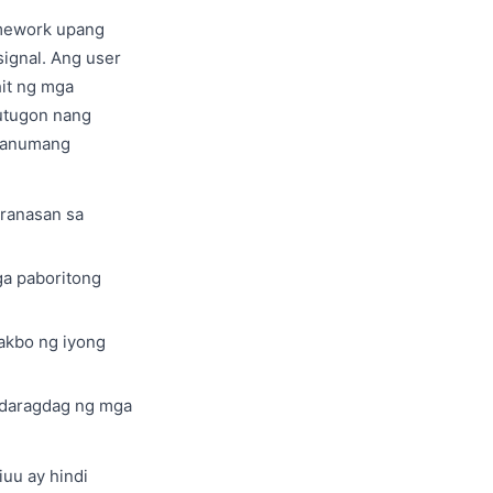
ramework upang
signal. Ang user
hit ng mga
mutugon nang
g anumang
aranasan sa
a paboritong
takbo ng iyong
gdaragdag ng mga
uu ay hindi