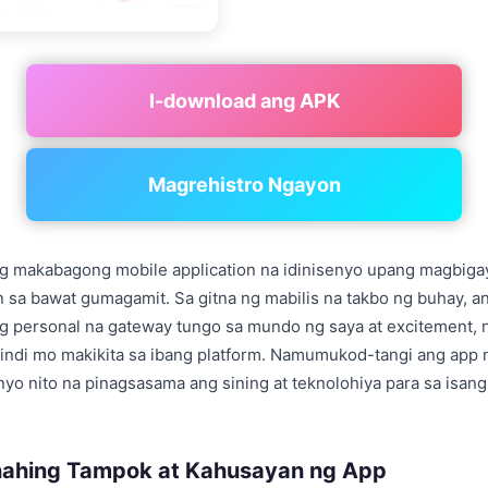
I-download ang APK
Magrehistro Ngayon
ang makabagong mobile application na idinisenyo upang magbiga
n sa bawat gumagamit. Sa gitna ng mabilis na takbo ng buhay, ang
ng personal na gateway tungo sa mundo ng saya at excitement, 
ndi mo makikita sa ibang platform. Namumukod-tangi ang app na
o nito na pinagsasama ang sining at teknolohiya para sa isan
ahing Tampok at Kahusayan ng App