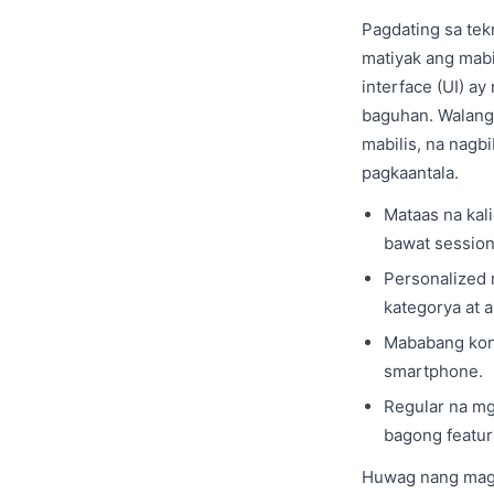
Pagdating sa tek
matiyak ang mabi
interface (UI) a
baguhan. Walang 
mabilis, na nagb
pagkaantala.
Mataas na kal
bawat session
Personalized
kategorya at a
Mababang kons
smartphone.
Regular na mg
bagong featur
Huwag nang magpa