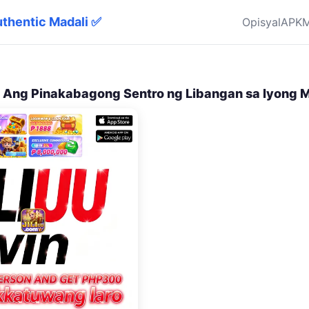
Authentic Madali ✅
Opisyal
APK
M
u: Ang Pinakabagong Sentro ng Libangan sa Iyong 