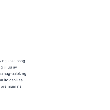
y ng kakaibang
 jiliuu ay
na nag-aalok ng
 ito dahil sa
g premium na