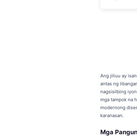
Ang jiliuu ay is
antas ng libanga
nagsisilbing iyo
mga tampok na hi
modernong diseny
karanasan.
Mga Pangun